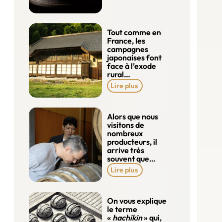
Tout comme en
France, les
campagnes
japonaises font
face à l’exode
rural…
Lire plus
Alors que nous
visitons de
nombreux
producteurs, il
arrive très
souvent que…
Lire plus
On vous explique
le terme
«
hachikin
» qui,