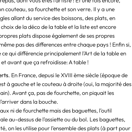
pas, dont vous êtes l’artiste ! Et une fois encore,
on couteau, sa fourchette et son verre. Il y a une
gles allant du service des boissons, des plats, en
 choix de la déco de la table et la liste est encore
propres plats dispose également de ses propres
 même pas des differences entre chaque pays ! Enfin si,
ce qui différencie principalement l’Art de la table en
et avant que ça refroidisse: A table !
erts
. En France, depusi le XVIII ème siècle (époque de
est à gauche et le couteau à droite (oui, la majorité des
ain). Avant ça, pas de fourchette, on piquait les
’arriver dans la bouche.
ux ni de fourchette mais des baguettes, l’outil
ale au-dessus de l’assiette ou du bol. Les baguettes,
té, on les utilise pour l’ensemble des plats (à part pour