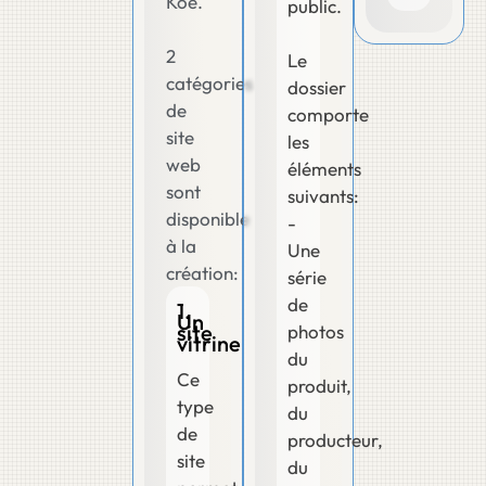
Koé.
public.
2
Le
catégories
dossier
de
comporte
site
les
web
éléments
sont
suivants:
disponible
-
à la
Une
création:
série
de
1.
Un
site
photos
vitrine
du
Ce
produit,
type
du
de
producteur,
site
du