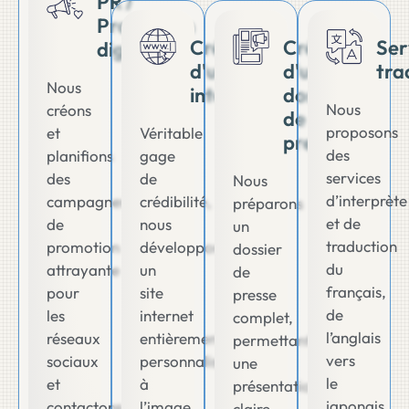
PR /
Promotion
Création
Création
Ser
digitale
d'un site
d'un
tra
Nous
internet
dossier
Nous
créons
de
proposons
et
Véritable
presse
des
planifions
gage
services
des
de
Nous
d’interprète
campagnes
crédibilité,
préparons
et de
de
nous
un
traduction
promotion
développons
dossier
du
attrayante
un
de
français,
pour
site
presse
de
les
internet
complet,
l’anglais
réseaux
entièrement
permettant
vers
sociaux
personnalisé,
une
le
et
à
présentation
japonais
contactons
l’image
claire