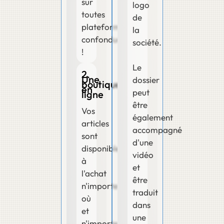
sur
logo
toutes
de
plateformes
la
confondues
société.
!
Le
2.
Une
dossier
boutique
en
peut
ligne
être
Vos
également
articles
accompagné
sont
d'une
disponible
vidéo
à
et
l'achat
être
n'importe
traduit
où
dans
et
une
n'importe