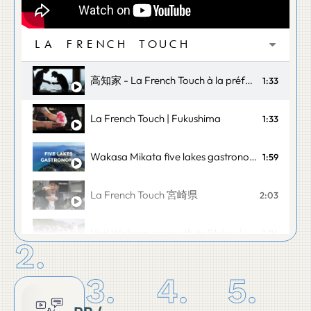
LA FRENCH TOUCH
高知家 - La French Touch à la préfecture de Kōchi
1:33
La French Touch | Fukushima
1:33
Wakasa Mikata five lakes gastronomy tourism project
1:59
La French Touch 宮崎県
2:03
Visit Wakasa area with its 5 lakes !
1:26
2.
高知でカツオを釣る - fishing in Kōchi prefecture
1:06
3.
4.
5.