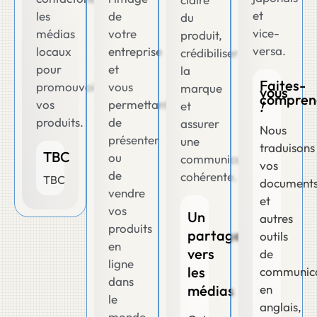
et
les
de
du
vice-
médias
votre
produit,
versa.
locaux
entreprise
crédibiliser
pour
et
la
Faites-
promouvoir
vous
marque
vous
compren
vos
permettant
!
et
produits.
de
assurer
Nous
présenter
une
traduisons
TBC
ou
communication
vos
de
cohérente.
TBC
document
vendre
et
vos
Un
autres
produits
partage
outils
en
vers
de
ligne
les
communica
dans
médias
en
le
anglais,
monde