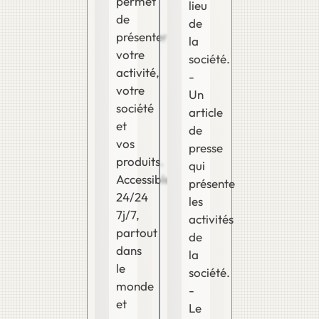
permet
lieu
de
de
présenter
la
votre
société.
activité,
-
votre
Un
société
article
et
de
vos
presse
produits.
qui
Accessible
présente
24/24
les
7j/7,
activités
partout
de
dans
la
le
société.
monde
-
et
Le