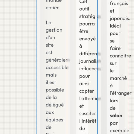
Cet
français
entier.
outil
et
stratégique
japonais.
La
pourra
Idéal
gestion
être
pour
d’un
envoyé
se
site
à
faire
est
différents
connaitre
généralement
journalistes,
sur
accessible
influenceurs
le
mais
pour
marché
il est
ainsi
à
possible
capter
l'étranger
de la
l'attention
lors
délégué
et
de
aux
susciter
salon
équipes
l'intérêt
par
de
du
exemple.