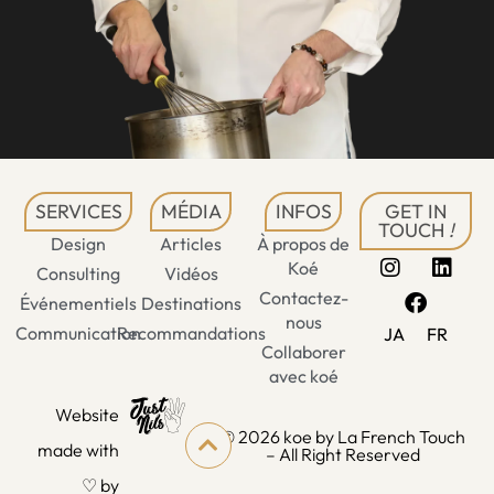
SERVICES
MÉDIA
INFOS
GET IN
TOUCH
!
Design
Articles
À propos de
Koé
Consulting
Vidéos
Contactez-
Événementiels
Destinations
nous
Communication
Recommandations
JA
FR
Collaborer
avec koé
Website
© 2026 koe by La French Touch
made with
– All Right Reserved
♡ by