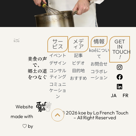
サー
メデ
情報
GET
ビス
ィア
IN
koéについ
TOUCH
イベント
記事
て
!
美食の声
デザイン
ビデオ
お問合せ
で、
郷土の道
コンサル
目的地
コラボレ
をつなぐ
ティング
ーション
おすすめ
コミュニ
ケーショ
JA
FR
ン
Website
© 2026 koe by La French Touch
made with
– All Right Reserved
♡ by