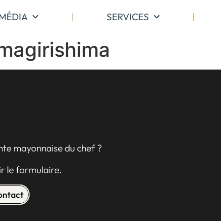
MÉDIA
SERVICES
magirishima
ente mayonnaise du chef ?
r le formulaire.
contact