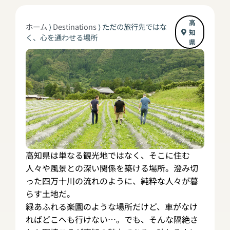
高
ホーム
⟩
Destinations
⟩
ただの旅行先ではな
知
く、心を通わせる場所
県
高知県は単なる観光地ではなく、そこに住む
人々や風景との深い関係を築ける場所。澄み切
った四万十川の流れのように、純粋な人々が暮
らす土地だ。
緑あふれる楽園のような場所だけど、車がなけ
ればどこへも行けない…。でも、そんな隔絶さ