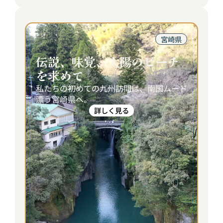
宮崎県
伝説、味覚、太陽のビーチ
を求めて
私たちの初めての九州訪問は、南国ムード
漂う宮崎県へ。
詳しく見る