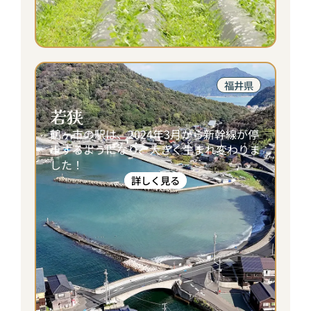
福井県
若狭
鶴ヶ市の駅は、2024年3月から新幹線が停
車するようになり、大きく生まれ変わりま
した！
詳しく見る